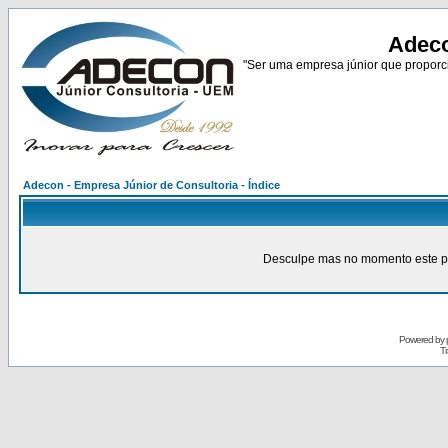
Adeco
"Ser uma empresa júnior que proporci
Adecon - Empresa Júnior de Consultoria - Índice
Desculpe mas no momento este pain
Powered by
Tr