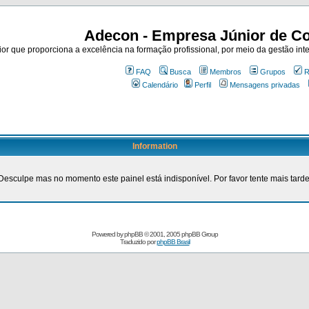
Adecon - Empresa Júnior de Co
r que proporciona a excelência na formação profissional, por meio da gestão inte
FAQ
Busca
Membros
Grupos
R
Calendário
Perfil
Mensagens privadas
Information
Desculpe mas no momento este painel está indisponível. Por favor tente mais tarde
Powered by
phpBB
© 2001, 2005 phpBB Group
Traduzido por
phpBB Brasil