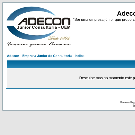
Adeco
"Ser uma empresa júnior que proporci
Adecon - Empresa Júnior de Consultoria - Índice
Desculpe mas no momento este pain
Powered by
Tr