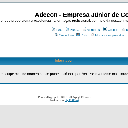
Adecon - Empresa Júnior de Co
r que proporciona a excelência na formação profissional, por meio da gestão inte
FAQ
Busca
Membros
Grupos
R
Calendário
Perfil
Mensagens privadas
Information
Desculpe mas no momento este painel está indisponível. Por favor tente mais tarde
Powered by
phpBB
© 2001, 2005 phpBB Group
Traduzido por
phpBB Brasil