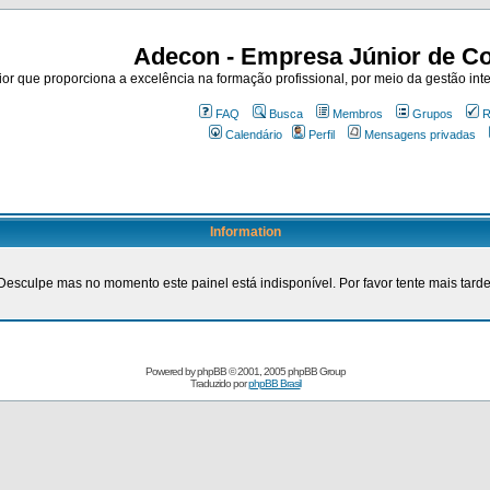
Adecon - Empresa Júnior de Co
r que proporciona a excelência na formação profissional, por meio da gestão inte
FAQ
Busca
Membros
Grupos
R
Calendário
Perfil
Mensagens privadas
Information
Desculpe mas no momento este painel está indisponível. Por favor tente mais tarde
Powered by
phpBB
© 2001, 2005 phpBB Group
Traduzido por
phpBB Brasil