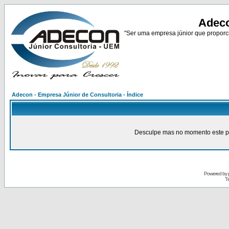
Adeco
"Ser uma empresa júnior que proporci
Adecon - Empresa Júnior de Consultoria - Índice
Desculpe mas no momento este pain
Powered by
Tr