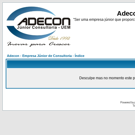
Adeco
"Ser uma empresa júnior que proporci
Adecon - Empresa Júnior de Consultoria - Índice
Desculpe mas no momento este pain
Powered by
Tr