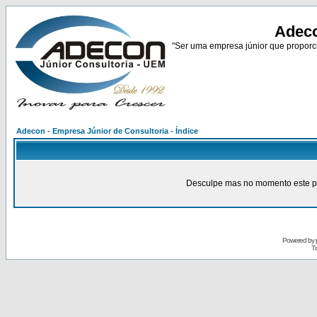
Adeco
"Ser uma empresa júnior que proporci
Adecon - Empresa Júnior de Consultoria - Índice
Desculpe mas no momento este pain
Powered by
Tr