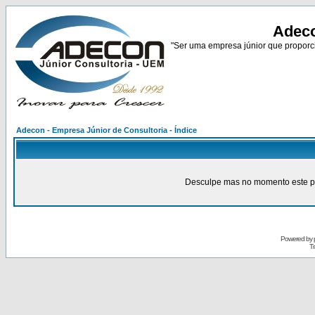
Adeco
"Ser uma empresa júnior que proporci
Adecon - Empresa Júnior de Consultoria - Índice
Desculpe mas no momento este pain
Powered by
Tr