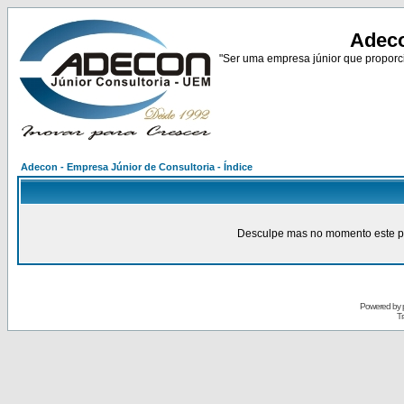
Adeco
"Ser uma empresa júnior que proporci
Adecon - Empresa Júnior de Consultoria - Índice
Desculpe mas no momento este pain
Powered by
Tr