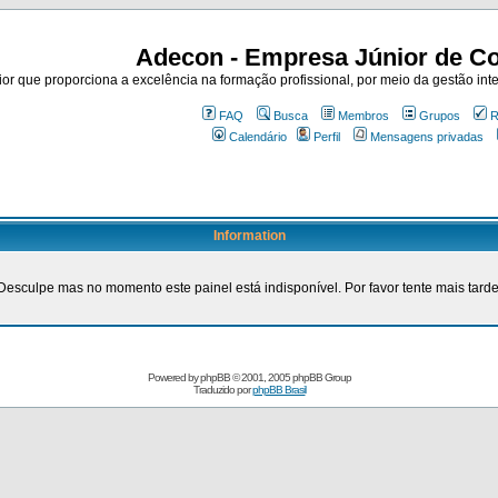
Adecon - Empresa Júnior de Co
r que proporciona a excelência na formação profissional, por meio da gestão inte
FAQ
Busca
Membros
Grupos
R
Calendário
Perfil
Mensagens privadas
Information
Desculpe mas no momento este painel está indisponível. Por favor tente mais tarde
Powered by
phpBB
© 2001, 2005 phpBB Group
Traduzido por
phpBB Brasil