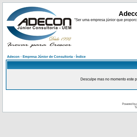
Adeco
"Ser uma empresa júnior que proporci
Adecon - Empresa Júnior de Consultoria - Índice
Desculpe mas no momento este pain
Powered by
Tr