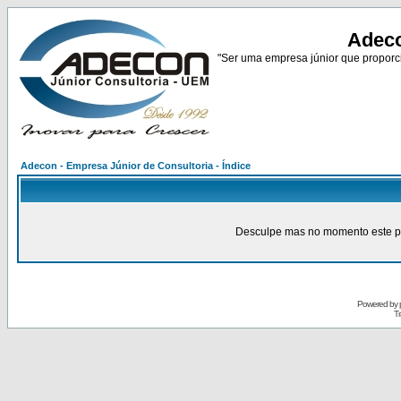
Adeco
"Ser uma empresa júnior que proporci
Adecon - Empresa Júnior de Consultoria - Índice
Desculpe mas no momento este pain
Powered by
Tr