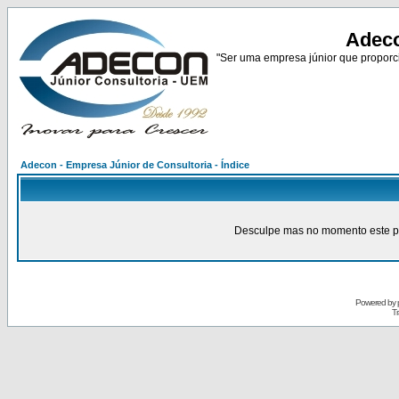
Adeco
"Ser uma empresa júnior que proporci
Adecon - Empresa Júnior de Consultoria - Índice
Desculpe mas no momento este pain
Powered by
Tr