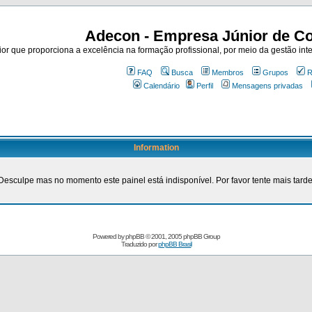
Adecon - Empresa Júnior de Co
r que proporciona a excelência na formação profissional, por meio da gestão inte
FAQ
Busca
Membros
Grupos
R
Calendário
Perfil
Mensagens privadas
Information
Desculpe mas no momento este painel está indisponível. Por favor tente mais tarde
Powered by
phpBB
© 2001, 2005 phpBB Group
Traduzido por
phpBB Brasil