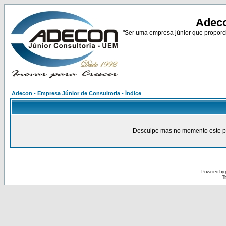
Adeco
"Ser uma empresa júnior que proporci
Adecon - Empresa Júnior de Consultoria - Índice
Desculpe mas no momento este pain
Powered by
Tr