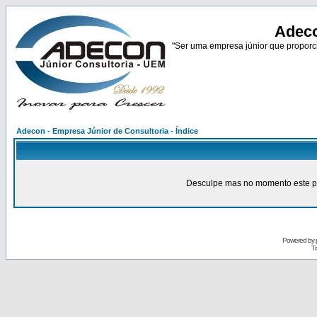
Adeco
"Ser uma empresa júnior que proporci
Adecon - Empresa Júnior de Consultoria - Índice
Desculpe mas no momento este pain
Powered by
Tr