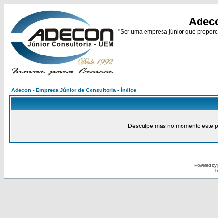
Adeco
"Ser uma empresa júnior que proporci
Adecon - Empresa Júnior de Consultoria - Índice
Desculpe mas no momento este pain
Powered by
Tr