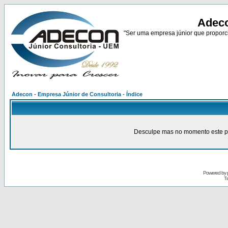
Adeco
"Ser uma empresa júnior que proporci
Adecon - Empresa Júnior de Consultoria - Índice
Desculpe mas no momento este pain
Powered by
Tr