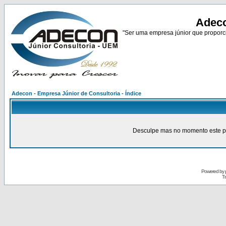
Adeco
"Ser uma empresa júnior que proporci
Adecon - Empresa Júnior de Consultoria - Índice
Desculpe mas no momento este pain
Powered by
Tr