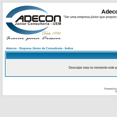
Adeco
"Ser uma empresa júnior que proporci
Adecon - Empresa Júnior de Consultoria - Índice
Desculpe mas no momento este pain
Powered by
Tr