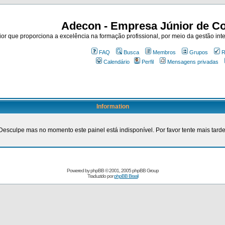
Adecon - Empresa Júnior de Co
r que proporciona a excelência na formação profissional, por meio da gestão inte
FAQ
Busca
Membros
Grupos
R
Calendário
Perfil
Mensagens privadas
Information
Desculpe mas no momento este painel está indisponível. Por favor tente mais tarde
Powered by
phpBB
© 2001, 2005 phpBB Group
Traduzido por
phpBB Brasil