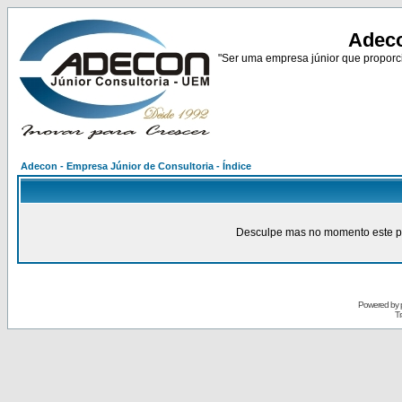
Adeco
"Ser uma empresa júnior que proporci
Adecon - Empresa Júnior de Consultoria - Índice
Desculpe mas no momento este pain
Powered by
Tr