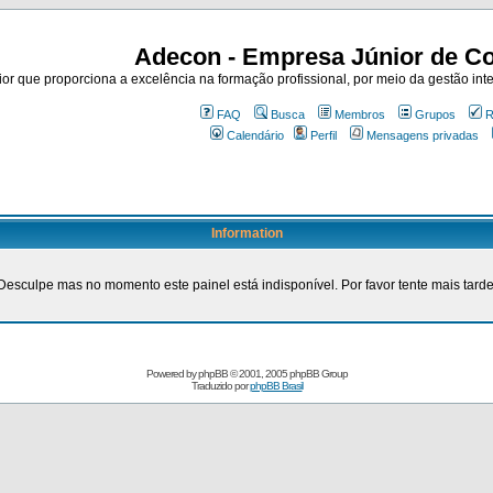
Adecon - Empresa Júnior de Co
r que proporciona a excelência na formação profissional, por meio da gestão inte
FAQ
Busca
Membros
Grupos
R
Calendário
Perfil
Mensagens privadas
Information
Desculpe mas no momento este painel está indisponível. Por favor tente mais tarde
Powered by
phpBB
© 2001, 2005 phpBB Group
Traduzido por
phpBB Brasil