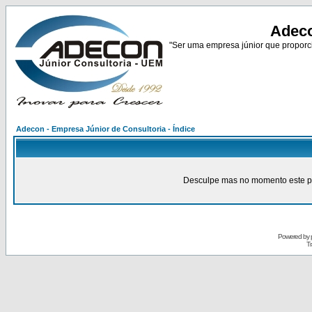
Adeco
"Ser uma empresa júnior que proporci
Adecon - Empresa Júnior de Consultoria - Índice
Desculpe mas no momento este pain
Powered by
Tr