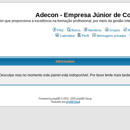
Adecon - Empresa Júnior de Co
r que proporciona a excelência na formação profissional, por meio da gestão inte
FAQ
Busca
Membros
Grupos
R
Calendário
Perfil
Mensagens privadas
Information
Desculpe mas no momento este painel está indisponível. Por favor tente mais tarde
Powered by
phpBB
© 2001, 2005 phpBB Group
Traduzido por
phpBB Brasil