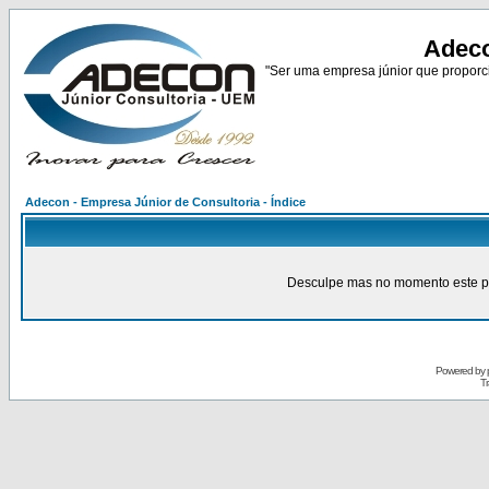
Adeco
"Ser uma empresa júnior que proporci
Adecon - Empresa Júnior de Consultoria - Índice
Desculpe mas no momento este pain
Powered by
Tr