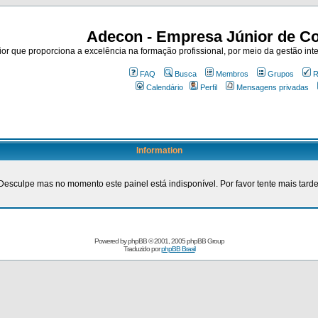
Adecon - Empresa Júnior de Co
r que proporciona a excelência na formação profissional, por meio da gestão inte
FAQ
Busca
Membros
Grupos
R
Calendário
Perfil
Mensagens privadas
Information
Desculpe mas no momento este painel está indisponível. Por favor tente mais tarde
Powered by
phpBB
© 2001, 2005 phpBB Group
Traduzido por
phpBB Brasil