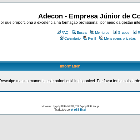
Adecon - Empresa Júnior de Co
r que proporciona a excelência na formação profissional, por meio da gestão inte
FAQ
Busca
Membros
Grupos
R
Calendário
Perfil
Mensagens privadas
Information
Desculpe mas no momento este painel está indisponível. Por favor tente mais tarde
Powered by
phpBB
© 2001, 2005 phpBB Group
Traduzido por
phpBB Brasil