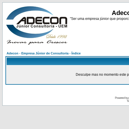
Adeco
"Ser uma empresa júnior que proporci
Adecon - Empresa Júnior de Consultoria - Índice
Desculpe mas no momento este pain
Powered by
Tr