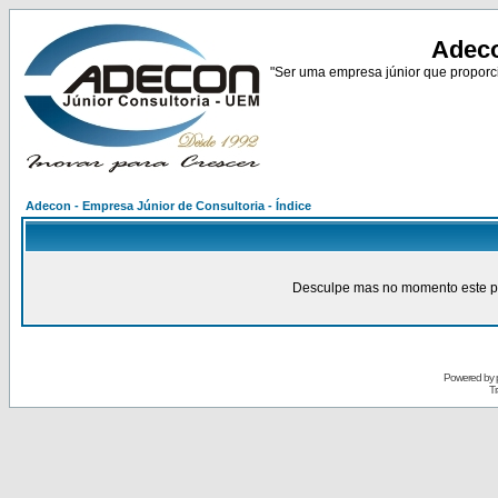
Adeco
"Ser uma empresa júnior que proporci
Adecon - Empresa Júnior de Consultoria - Índice
Desculpe mas no momento este pain
Powered by
Tr