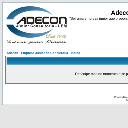
Adeco
"Ser uma empresa júnior que proporci
Adecon - Empresa Júnior de Consultoria - Índice
Desculpe mas no momento este pain
Powered by
Tr