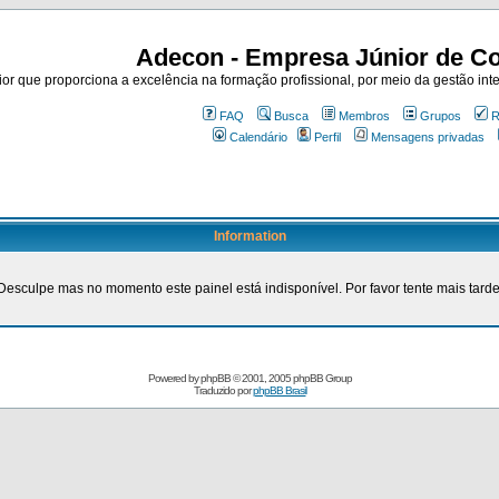
Adecon - Empresa Júnior de Co
r que proporciona a excelência na formação profissional, por meio da gestão inte
FAQ
Busca
Membros
Grupos
R
Calendário
Perfil
Mensagens privadas
Information
Desculpe mas no momento este painel está indisponível. Por favor tente mais tarde
Powered by
phpBB
© 2001, 2005 phpBB Group
Traduzido por
phpBB Brasil