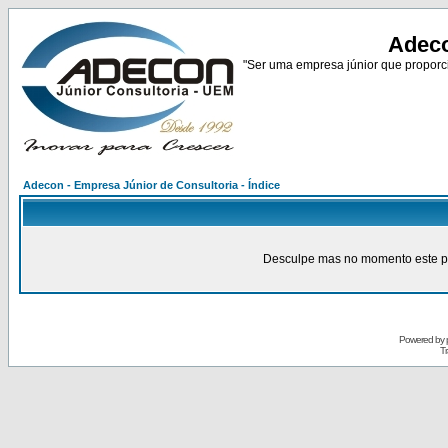
Adeco
"Ser uma empresa júnior que proporci
Adecon - Empresa Júnior de Consultoria - Índice
Desculpe mas no momento este pain
Powered by
Tr