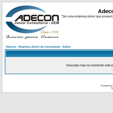
Adeco
"Ser uma empresa júnior que proporci
Adecon - Empresa Júnior de Consultoria - Índice
Desculpe mas no momento este pain
Powered by
Tr