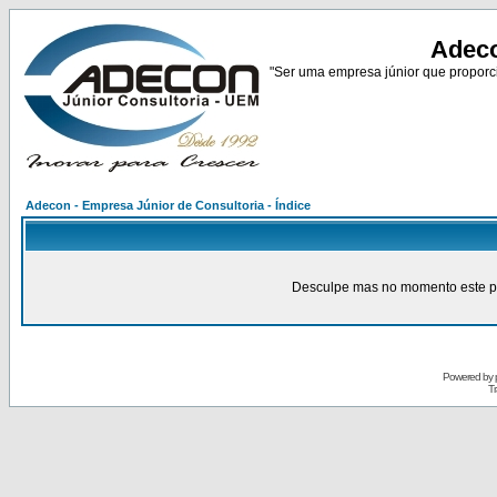
Adeco
"Ser uma empresa júnior que proporci
Adecon - Empresa Júnior de Consultoria - Índice
Desculpe mas no momento este pain
Powered by
Tr