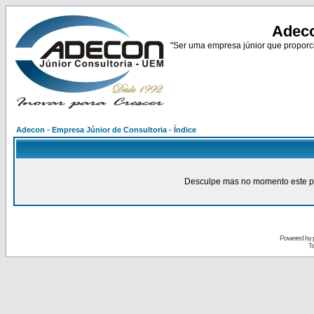
Adeco
"Ser uma empresa júnior que proporci
Adecon - Empresa Júnior de Consultoria - Índice
Desculpe mas no momento este pain
Powered by
Tr