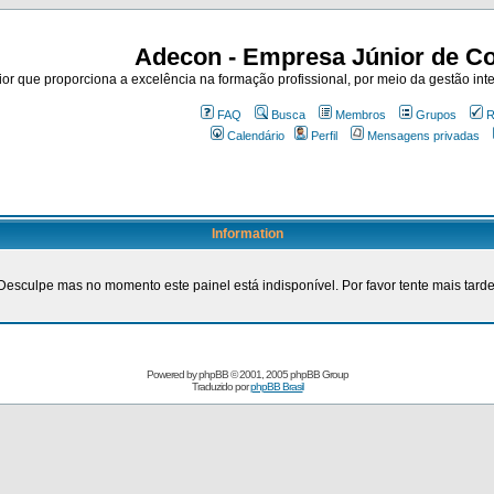
Adecon - Empresa Júnior de Co
r que proporciona a excelência na formação profissional, por meio da gestão inte
FAQ
Busca
Membros
Grupos
R
Calendário
Perfil
Mensagens privadas
Information
Desculpe mas no momento este painel está indisponível. Por favor tente mais tarde
Powered by
phpBB
© 2001, 2005 phpBB Group
Traduzido por
phpBB Brasil