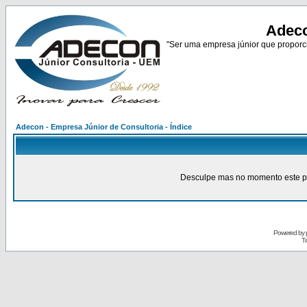
Adeco
"Ser uma empresa júnior que proporci
Adecon - Empresa Júnior de Consultoria - Índice
Desculpe mas no momento este pain
Powered by
Tr