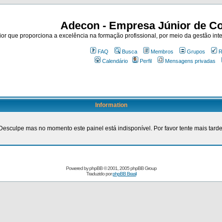
Adecon - Empresa Júnior de Co
r que proporciona a excelência na formação profissional, por meio da gestão inte
FAQ
Busca
Membros
Grupos
R
Calendário
Perfil
Mensagens privadas
Information
Desculpe mas no momento este painel está indisponível. Por favor tente mais tarde
Powered by
phpBB
© 2001, 2005 phpBB Group
Traduzido por
phpBB Brasil