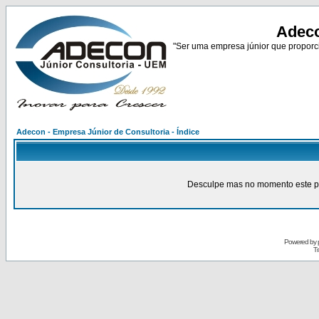
Adeco
"Ser uma empresa júnior que proporci
Adecon - Empresa Júnior de Consultoria - Índice
Desculpe mas no momento este pain
Powered by
Tr