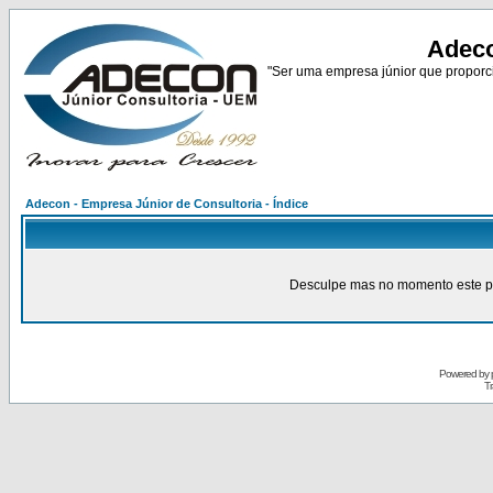
Adeco
"Ser uma empresa júnior que proporci
Adecon - Empresa Júnior de Consultoria - Índice
Desculpe mas no momento este pain
Powered by
Tr