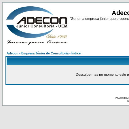
Adeco
"Ser uma empresa júnior que proporci
Adecon - Empresa Júnior de Consultoria - Índice
Desculpe mas no momento este pain
Powered by
Tr