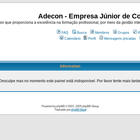
Adecon - Empresa Júnior de Co
r que proporciona a excelência na formação profissional, por meio da gestão inte
FAQ
Busca
Membros
Grupos
R
Calendário
Perfil
Mensagens privadas
Information
Desculpe mas no momento este painel está indisponível. Por favor tente mais tarde
Powered by
phpBB
© 2001, 2005 phpBB Group
Traduzido por
phpBB Brasil