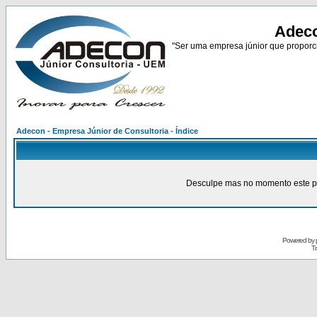
Adeco
"Ser uma empresa júnior que proporci
Adecon - Empresa Júnior de Consultoria - Índice
Desculpe mas no momento este pain
Powered by
Tr