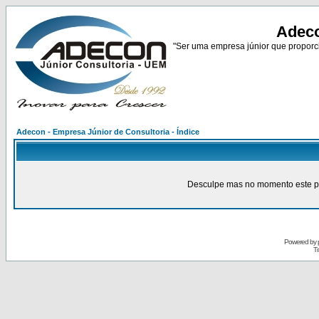
Adeco
"Ser uma empresa júnior que proporci
Adecon - Empresa Júnior de Consultoria - Índice
Desculpe mas no momento este pain
Powered by
Tr