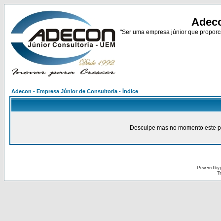
Adeco
"Ser uma empresa júnior que proporci
Adecon - Empresa Júnior de Consultoria - Índice
Desculpe mas no momento este pain
Powered by
Tr