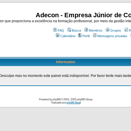
Adecon - Empresa Júnior de Co
r que proporciona a excelência na formação profissional, por meio da gestão inte
FAQ
Busca
Membros
Grupos
R
Calendário
Perfil
Mensagens privadas
Information
Desculpe mas no momento este painel está indisponível. Por favor tente mais tarde
Powered by
phpBB
© 2001, 2005 phpBB Group
Traduzido por
phpBB Brasil