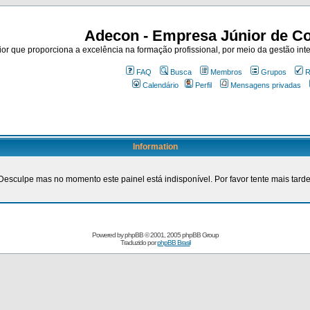
Adecon - Empresa Júnior de Co
r que proporciona a excelência na formação profissional, por meio da gestão inte
FAQ
Busca
Membros
Grupos
R
Calendário
Perfil
Mensagens privadas
Information
Desculpe mas no momento este painel está indisponível. Por favor tente mais tarde
Powered by
phpBB
© 2001, 2005 phpBB Group
Traduzido por
phpBB Brasil