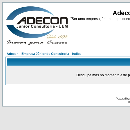
Adeco
"Ser uma empresa júnior que proporci
Adecon - Empresa Júnior de Consultoria - Índice
Desculpe mas no momento este pain
Powered by
Tr